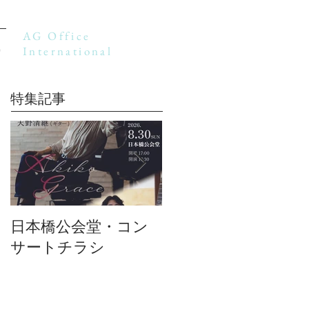
AG Office
International
P
特集記事
日本橋公会堂・コン
リハーサル風景その
サートチラシ
①