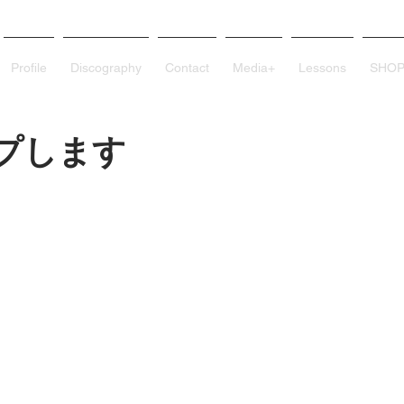
Profile
Discography
Contact
Media+
Lessons
SHO
プします