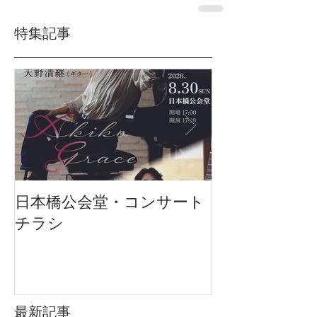
特集記事
日本橋公会堂・コンサート
リハーサル風
チラシ
最新記事